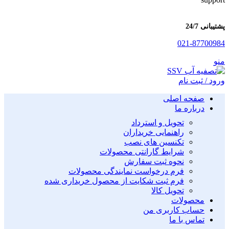
پشتیبانی 24/7
021-87700984
منو
ورود / ثبت نام
صفحه اصلی
درباره ما
تحویل و استرداد
راهنمایی خریداران
تکنسین های نصب
شرایط گارانتی محصولات
نحوه ثبت سفارش
فرم درخواست نمایندگی محصولات
فرم ثبت شکایت از محصول خریداری شده
تحویل کالا
محصولات
حساب کاربری من
تماس با ما