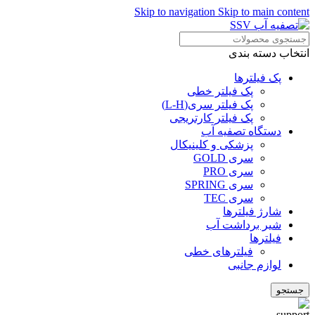
Skip to navigation
Skip to main content
انتخاب دسته بندی
پک فیلترها
پک فیلتر خطی
پک فیلتر سری(L-H)
پک فیلتر کارتریجی
دستگاه تصفیه آب
پزشکی و کلینیکال
سری GOLD
سری PRO
سری SPRING
سری TEC
شارژ فیلترها
شیر برداشت آب
فیلترها
فیلترهای خطی
لوازم جانبی
جستجو