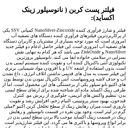
فیلتر پست کربن ( نانوسیلور زینک
اکساید):
فیلتر و شارژ فرآوری کننده NanoSilver-Zincoxide کمپانی SSV یکی
از پرکاربردترین فیلترهای فرآوری کننده دستگاه های تصفیه آب
امروزی است که مورد توجه بسیاری از مشتریان و کاربران دستگاه
های تصفیه آب امروزی است. این فیلتر حاصل ادغام دو فیلتر جدید
Silver و Z
Nano
inkOxide می باشد که هر کدام به تنهایی نقش
بسزایی در سلامتی خانواده ایفا می کنند. نانوسیلور بروزترین
تکنولوژی آنتی باکتریال کننده آب و تقویت کننده سیستم ایمنی بدن
است. بدون استفاده از اشعه UV و یا افزودن مواد شیمیایی. برتری
این فیلتر نسبت به مدل های قدیمی نداشتن اتلاف انرژی ، داغ نشدن
آب و حذف لاشه ویروسهاست. آنتی باکتریال نمودن بدن توسط یون
های اکتیو نانو سیلور یکی از برجستگی های این محصول است. اما از
طرفی زینک اکساید ماده ای شناخته شده برای ارتقای سطح ایمنی
بدن- تنظیم واکنش های آنزیمی، جلوگیری از ریزش مو، کنترل
قندخون، بهبود سنتر پروتیینی، التیام زخم، افزایش رشد و تقویت
باروری است.میزان رهایش زینک از سطح تخلخل کربن اکتیو ۳میلی
گرم در لیتر است. وجود یون نقره در قسمت نانوسیلور و رهایش
زینک در قسمت زینک اکساید موجب بالا بردن سطح ایمنی بدن در
برابر انواع ویروسها و باکتری ها می گردد. این فیلتر شارژپذیر است
و پس از اتمام دوره استفاده می توان آن را شارژ نمود. کربن روکش