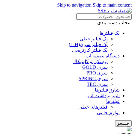
Skip to navigation
Skip to main content
انتخاب دسته بندی
پک فیلترها
پک فیلتر خطی
پک فیلتر سری(L-H)
پک فیلتر کارتریجی
دستگاه تصفیه آب
پزشکی و کلینیکال
سری GOLD
سری PRO
سری SPRING
سری TEC
شارژ فیلترها
شیر برداشت آب
فیلترها
فیلترهای خطی
لوازم جانبی
جستجو