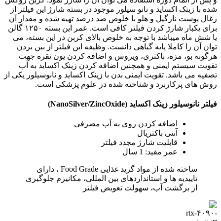
شده با زینک اکساید و نانو سیلور موجود در بسته شارژ این فیلتر از
زغال پوست نارگیل و هلو با خلوص صد درصد تهیه شده و مقدار آن
برای یکبار شارژ کردن فیلتر کافی است. عمر این بسته ۱۲۵۰ گالن
یا شش ماه میباشد با توجه به خلوص بالای کربن در این بسته، می
توان آن را کاملا پایه گیاهی دانست. وظیفه این فیلتر از بین بردن
هرگونه بو، مزه، باکتری، ویروس و اضافه کردن یون نقره جهت
تقویت سیستم ایمنی و همچنین اضافه کردن زینک اکساید به آب
تصفیه می باشد. تقویت ایمنی بدن با زینک اکساید و نانوسیلور یکی از
روش های پرکاربرد و شناخته شده در علوم پزشکی است.
فیلتر نانوسیلور زینک اکساید (NanoSilver/ZincOxide)
اضافه کردن روی به آب مصرفی
آنتی باکتریال
قابلیت شارژ مجدد فیلتر
عمر مفید: 1 سال
ساخته شده از مواد گرید غذایی Food Grade ، دارای
تاییدیه ها و استانداردهای بین المللی، مکانیزم جلوگیری
از برگشت آب، سهولت تعویض فیلتر
وزن